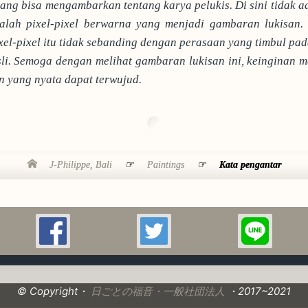
yang bisa mengambarkan tentang karya pelukis. Di sini tidak a
dalah pixel-pixel berwarna yang menjadi gambaran lukisan
ixel-pixel itu tidak sebanding dengan perasaan yang timbul pa
sli. Semoga dengan melihat gambaran lukisan ini, keinginan 
n yang nyata dapat terwujud.
J-Philippe, Bali
☞
Paintings
☞
Kata pengantar
© Copyright・
日ごとの福音・一般社団法人
・2017~2021