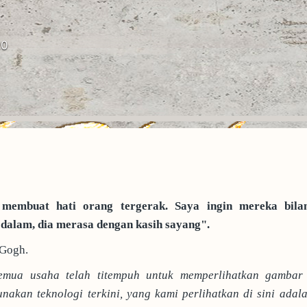
20
 membuat hati orang tergerak. Saya ingin mereka bila
dalam, dia merasa dengan kasih sayang".
 Gogh.
emua usaha telah titempuh untuk memperlihatkan gambar
akan teknologi terkini, yang kami perlihatkan di sini adala