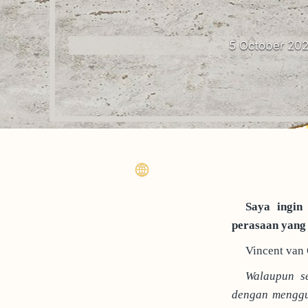
5 October 20
Saya ingin
perasaan yang 
Vincent van
Walaupun s
dengan menggun