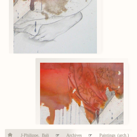
J-Philippe, Bali
☞
Archives
☞
Paintings (arch.)