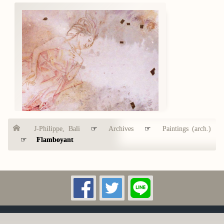
J-Philippe, Bali
☞
Archives
☞
Paintings (arch.)
☞
Flamboyant